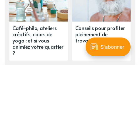
Café-philo, ateliers
Conseils pour profiter
créatifs, cours de
pleinement de
yoga : et si vous
travailler à la retraite
animiez votre quartier
?
ARTICLE PLUS RÉCENT
Apprendre une nouvelle langue
après 60 ans : un défi stimulant ! 🌍
📚
ARTICLE PLUS ANCIEN
Café-philo, ateliers créatifs, cours